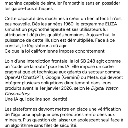
machine capable de simuler l'empathie sans en posséder
les
garde-fous éthiques
.
Cette capacité des machines à créer un lien affectif n'est
pas nouvelle. Dès les années 1960, le programme
ELIZA
simulait un psychothérapeute
et ses utilisateurs lui
attribuaient déjà des qualités humaines. Aujourd'hui, la
puissance de cette illusion est démultipliée. Face à ce
constat, le législateur a dû agir.
Ce que la loi californienne impose concrètement
Loin d'une interdiction frontale,
la loi SB 243
agit comme
un "code de la route" pour les IA. Elle impose un cadre
pragmatique et technique aux géants du secteur comme
OpenAI
(ChatGPT),
Google
(Gemini) ou Meta, qui devront
intégrer plusieurs obligations directement dans leurs
produits avant le
1er janvier 2026
, selon le
Digital Watch
Observatory
.
Une IA qui décline son identité
Les plateformes devront mettre en place une
vérification
de l'âge
pour appliquer des protections renforcées aux
mineurs. Plus question de laisser un adolescent seul face à
un algorithme sans filet de sécurité.