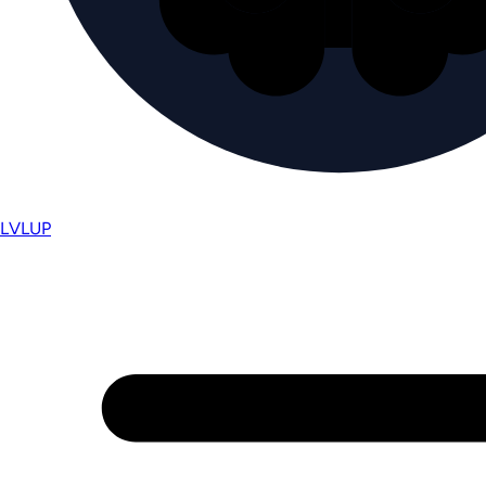
LVL
UP