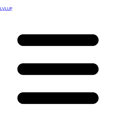
LVL
UP