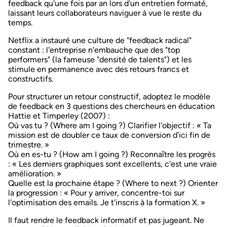
feedback qu'une fois par an lors d'un entretien formaté,
laissant leurs collaborateurs naviguer à vue le reste du
temps.
Netflix a instauré une culture de "
feedback radical
"
constant : l'entreprise n'embauche que des "top
performers" (la fameuse "densité de talents") et les
stimule en permanence avec des retours francs et
constructifs.
Pour structurer un retour constructif, adoptez
le modèle
de feedback en 3 questions
des chercheurs en éducation
Hattie et Timperley (2007) :
Où vas tu ?
(Where am I going ?) Clarifier l'objectif : « Ta
mission est de doubler ce taux de conversion d'ici fin de
trimestre. »
Où en es-tu ?
(How am I going ?) Reconnaître les progrès
: « Les derniers graphiques sont excellents, c'est une vraie
amélioration. »
Quelle est la prochaine étape ?
(Where to next ?) Orienter
la progression : « Pour y arriver, concentre-toi sur
l'optimisation des emails. Je t'inscris à la formation X. »
Il faut rendre le
feedback informatif et pas jugeant
. Ne