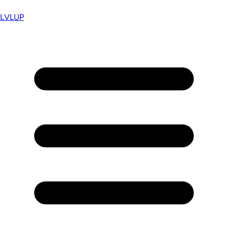
LVL
UP