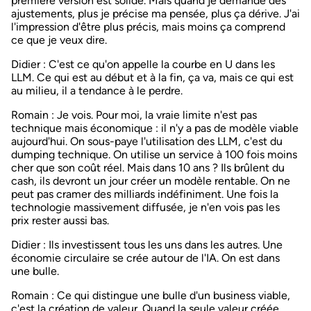
première version est solide. Mais quand je demande des
ajustements, plus je précise ma pensée, plus ça dérive. J'ai
l'impression d'être plus précis, mais moins ça comprend
ce que je veux dire.
Didier
: C'est ce qu'on appelle la courbe en U dans les
LLM. Ce qui est au début et à la fin, ça va, mais ce qui est
au milieu, il a tendance à le perdre.
Romain
: Je vois. Pour moi, la vraie limite n'est pas
technique mais économique : il n'y a pas de modèle viable
aujourd'hui. On sous-paye l'utilisation des LLM, c'est du
dumping technique. On utilise un service à 100 fois moins
cher que son coût réel. Mais dans 10 ans ? Ils brûlent du
cash, ils devront un jour créer un modèle rentable. On ne
peut pas cramer des milliards indéfiniment. Une fois la
technologie massivement diffusée, je n'en vois pas les
prix rester aussi bas.
Didier
: Ils investissent tous les uns dans les autres. Une
économie circulaire se crée autour de l'IA. On est dans
une bulle.
Romain
: Ce qui distingue une bulle d'un business viable,
c'est la création de valeur. Quand la seule valeur créée,