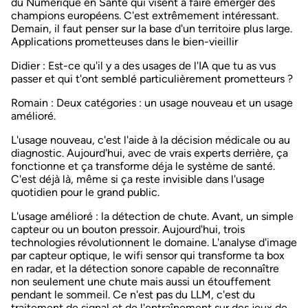
du Numérique en Santé qui visent à faire émerger des
champions européens. C'est extrêmement intéressant.
Demain, il faut penser sur la base d'un territoire plus large.
Applications prometteuses dans le bien-vieillir
Didier
: Est-ce qu'il y a des usages de l'IA que tu as vus
passer et qui t'ont semblé particulièrement prometteurs ?
Romain
: Deux catégories : un usage nouveau et un usage
amélioré.
L'usage nouveau, c'est l'aide à la décision médicale ou au
diagnostic. Aujourd'hui, avec de vrais experts derrière, ça
fonctionne et ça transforme déja le système de santé.
C'est déjà là, même si ça reste invisible dans l'usage
quotidien pour le grand public.
L'usage amélioré : la détection de chute. Avant, un simple
capteur ou un bouton pressoir. Aujourd'hui, trois
technologies révolutionnent le domaine. L'analyse d'image
par capteur optique, le wifi sensor qui transforme ta box
en radar, et la détection sonore capable de reconnaître
non seulement une chute mais aussi un étouffement
pendant le sommeil. Ce n'est pas du LLM, c'est du
traitement de signal et de l'entraînement sur des jeux de